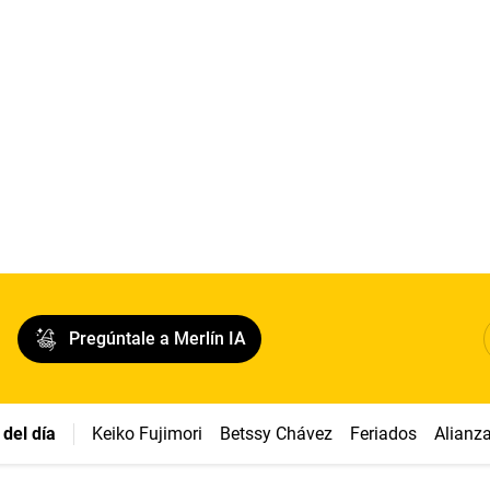
Pregúntale a Merlín IA
del día
Keiko Fujimori
Betssy Chávez
Feriados
Alianz