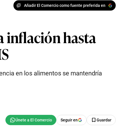
Añadir El Comercio como fuente preferida en
a inflación hasta
IS
ndencia en los alimentos se mantendría
Seguir en
Guardar