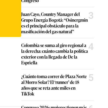
Congreso
3
Juan Cayo, Country Manager del
Grupo Energía Bogotá: “Osinergmin
es el principal obstáculo para la
masificación del gas natural”
4
Colombia se suma al giro regional a
la derecha: cuánto cambia la política
exterior con la llegada de De la
Espriella
5
¿Cuánto toma correr de Plaza Norte
al Morro Solar? El ‘runner’ de 18
años que se reta ante miles en
TikTok
Congreso 2026: mujeres tienen más