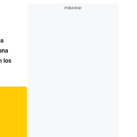
ma
una
 los