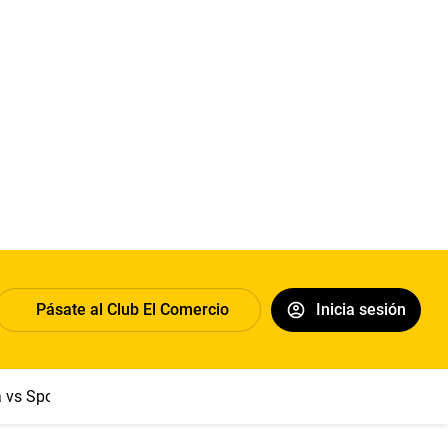
Pásate al Club El Comercio
Inicia sesión
a vs Sport Boys
Jorge Messi
Dólar
Papa León XIV
Congre