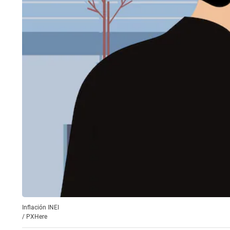
Inflación INEI
/
PXHere