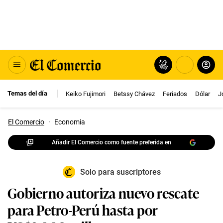
Temas del día
Keiko Fujimori
Betssy Chávez
Feriados
Dólar
J
El Comercio
·
Economia
Añadir El Comercio como fuente preferida en
Solo para suscriptores
Gobierno autoriza nuevo rescate
para Petro-Perú hasta por