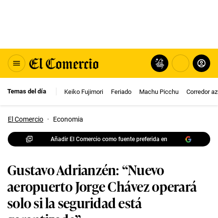
Temas del día
Keiko Fujimori
Feriado
Machu Picchu
Corredor az
El Comercio
·
Economia
Añadir El Comercio como fuente preferida en
Gustavo Adrianzén: “Nuevo
aeropuerto Jorge Chávez operará
solo si la seguridad está