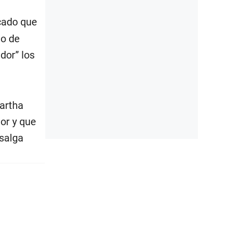
cado que
no de
dor” los
Martha
or y que
 salga