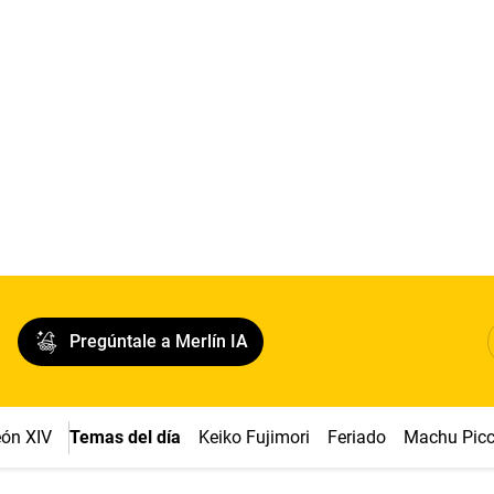
Pregúntale a Merlín IA
ón XIV
Temas del día
Keiko Fujimori
Feriado
Machu Pic