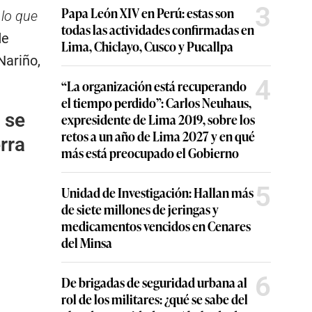
3
Papa León XIV en Perú: estas son
 lo que
todas las actividades confirmadas en
de
Lima, Chiclayo, Cusco y Pucallpa
Nariño,
4
“La organización está recuperando
el tiempo perdido”: Carlos Neuhaus,
 se
expresidente de Lima 2019, sobre los
retos a un año de Lima 2027 y en qué
rra
más está preocupado el Gobierno
5
Unidad de Investigación: Hallan más
de siete millones de jeringas y
medicamentos vencidos en Cenares
del Minsa
6
De brigadas de seguridad urbana al
rol de los militares: ¿qué se sabe del