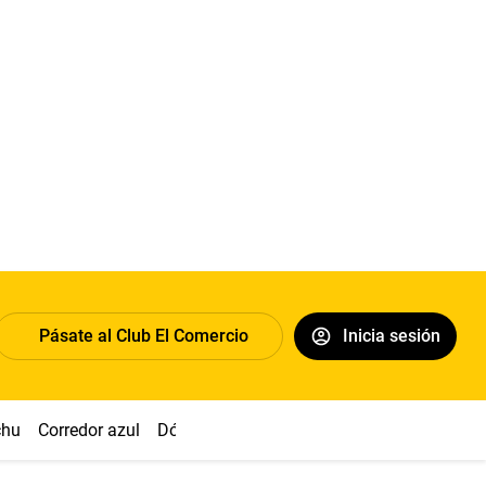
Pásate al Club El Comercio
Inicia sesión
chu
Corredor azul
Dólar
Congreso
Nasca
Acuña
Toled