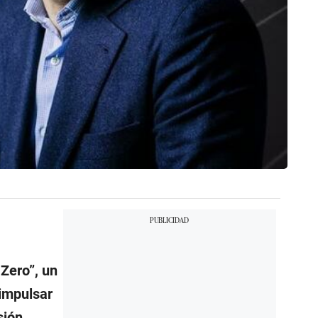
Zero”, un
 impulsar
sión