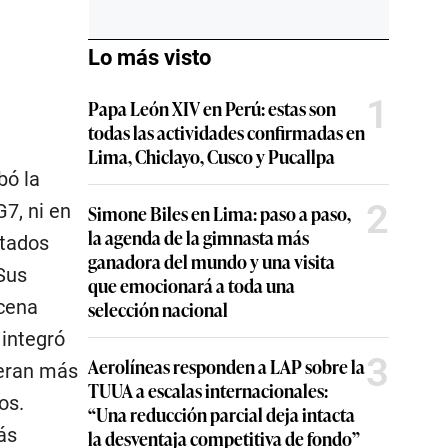
Lo más visto
1
Papa León XIV en Perú: estas son
todas las actividades confirmadas en
Lima, Chiclayo, Cusco y Pucallpa
bó la
2
G7, ni en
Simone Biles en Lima: paso a paso,
la agenda de la gimnasta más
stados
ganadora del mundo y una visita
 Sus
que emocionará a toda una
scena
selección nacional
 integró
3
Aerolíneas responden a LAP sobre la
ieran más
TUUA a escalas internacionales:
os.
“Una reducción parcial deja intacta
ás
la desventaja competitiva de fondo”