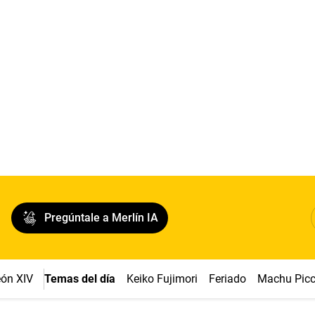
Pregúntale a Merlín IA
ón XIV
Temas del día
Keiko Fujimori
Feriado
Machu Pic