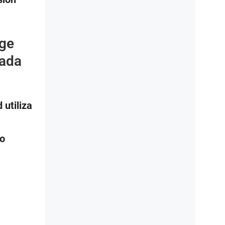
rge
zada
utiliza
 o