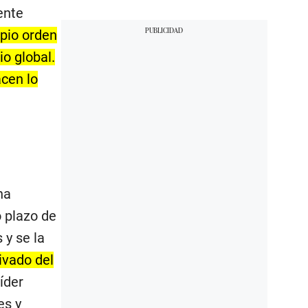
ente
pio orden
o global.
acen lo
na
o plazo de
 y se la
ivado del
íder
es y