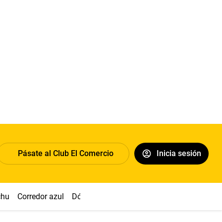
Pásate al Club El Comercio
Inicia sesión
chu
Corredor azul
Dólar
Congreso
Nasca
Acuña
Toled