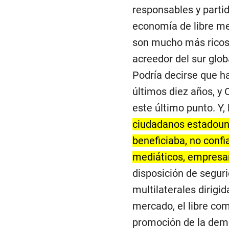
responsables y partid
economía de libre m
son mucho más ricos,
acreedor del sur globa
Podría decirse que h
últimos diez años, y
este último punto. Y,
ciudadanos estadouni
beneficiaba, no confia
mediáticos, empresar
disposición de seguri
multilaterales dirigi
mercado, el libre com
promoción de la demo