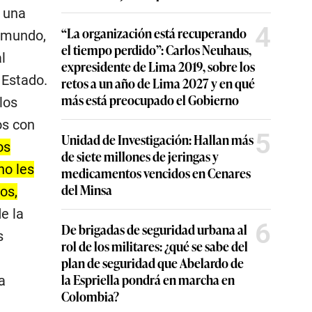
r una
4
“La organización está recuperando
 mundo,
el tiempo perdido”: Carlos Neuhaus,
l
expresidente de Lima 2019, sobre los
 Estado.
retos a un año de Lima 2027 y en qué
más está preocupado el Gobierno
los
os con
5
Unidad de Investigación: Hallan más
os
de siete millones de jeringas y
no les
medicamentos vencidos en Cenares
del Minsa
os,
e la
6
De brigadas de seguridad urbana al
s
rol de los militares: ¿qué se sabe del
e
plan de seguridad que Abelardo de
la Espriella pondrá en marcha en
a
Colombia?