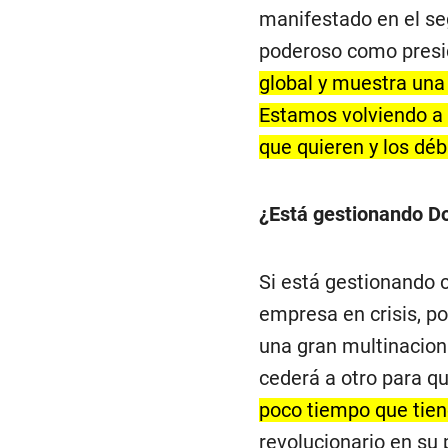
manifestado en el 
poderoso como presid
global y muestra una
Estamos volviendo a l
que quieren y los déb
¿Está gestionando D
Si está gestionando
empresa en crisis, po
una gran multinacion
cederá a otro para q
poco tiempo que tien
revolucionario en su 