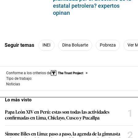
estatal petrolera? expertos
opinan
Seguir temas
INEI
Dina Boluarte
Pobreza
Ver 
Conforme a los criterios de
Tipo de trabajo:
Noticias
Lo más visto
1
Papa León XIV en Perú: estas son todas las actividades
confirmadas en Lima, Chiclayo, Cusco y Pucallpa
2
Simone Biles en Lima: paso a paso, la agenda de la gimnasta