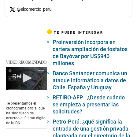
@
elcomercio_peru
TE PUEDE INTERESAR
Proinversión incorpora en
cartera ampliación de fosfatos
de Bayóvar por US$940
VIDEO RECOMENDADO
millones
Banco Santander comunica un
Retiro AFP 2024: conoce el cronograma oficial para presentar la solicitud según el número de DNI
ataque informático a datos de
Chile, España y Uruguay
0
RETIRO-AFP | ¿Desde cuándo
seconds
of
se empieza a presentar las
Te presentamos el
2
cronograma oficial que
solicitudes?
minutes,
ha sido fijado de
23
acuerdo al último dígito
Petro-Perú: ¿qué significa la
seconds
de tu DNI.
entrada de una gestión privada
planteada por el directorio de la