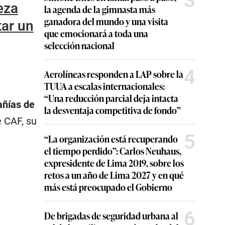
3
eza
la agenda de la gimnasta más
ganadora del mundo y una visita
tar un
que emocionará a toda una
selección nacional
4
Aerolíneas responden a LAP sobre la
TUUA a escalas internacionales:
“Una reducción parcial deja intacta
añías de
la desventaja competitiva de fondo”
e CAF, su
5
“La organización está recuperando
el tiempo perdido”: Carlos Neuhaus,
expresidente de Lima 2019, sobre los
retos a un año de Lima 2027 y en qué
más está preocupado el Gobierno
6
De brigadas de seguridad urbana al