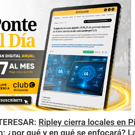
NTERESAR
:
Ripley cierra locales en P
ón: ¿por qué y en qué se enfocará? L