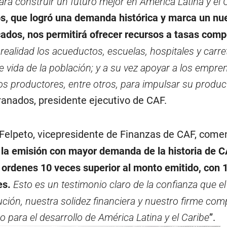
a construir un futuro mejor en América Latina y el C
s, que logró una demanda histórica y marca un nu
ados, nos permitirá ofrecer recursos a tasas compe
realidad los acueductos, escuelas, hospitales y carr
e vida de la población; y a su vez apoyar a los empr
os productores, entre otros, para impulsar su produc
ranados, presidente ejecutivo de CAF.
l Felpeto, vicepresidente de Finanzas de CAF, come
 la emisión con mayor demanda de la historia de C
 ordenes 10 veces superior al monto emitido, con 
es.
Esto es un testimonio claro de la confianza que 
tución, nuestra solidez financiera y nuestro firme co
 para el desarrollo de América Latina y el Caribe
”.