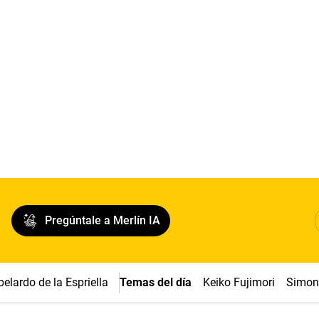
Pregúntale a Merlín IA
belardo de la Espriella
Temas del día
Keiko Fujimori
Simon 