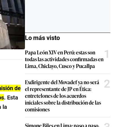
Lo más visto
1
Papa León XIV en Perú: estas son
todas las actividades confirmadas en
Lima, Chiclayo, Cusco y Pucallpa
2
Exdirigente del Movadef ya no será
misión de
el representante de JP en Ética:
entretelones de los acuerdos
os
. Esta
iniciales sobre la distribución de las
 la
comisiones
Simone Biles en Lima: paso a paso,