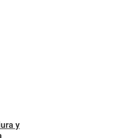
iura y
a