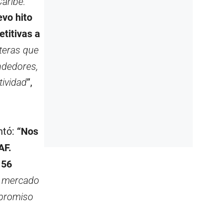
aribe.
evo hito
titivas a
eteras que
endedores,
tividad
”,
ntó:
“Nos
AF.
156
el mercado
mpromiso