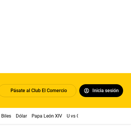
Pásate al Club El Comercio
Inicia sesión
Biles
Dólar
Papa León XIV
U vs Cristal
Congreso
Mach