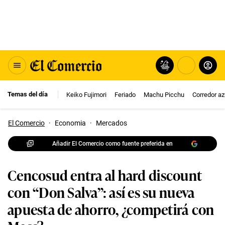
Temas del día
Keiko Fujimori
Feriado
Machu Picchu
Corredor az
El Comercio
·
Economia
·
Mercados
Añadir El Comercio como fuente preferida en
Cencosud entra al hard discount
con “Don Salva”: así es su nueva
apuesta de ahorro, ¿competirá con