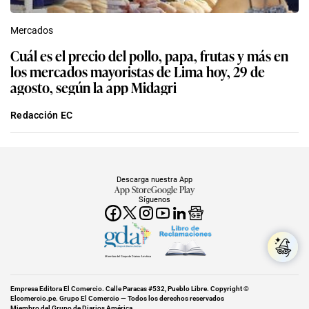
Mercados
Cuál es el precio del pollo, papa, frutas y más en
los mercados mayoristas de Lima hoy, 29 de
agosto, según la app Midagri
Redacción EC
Descarga nuestra App
App Store
Google Play
Síguenos
Miembro del Grupo de Diarios América
Empresa Editora El Comercio. Calle Paracas #532, Pueblo Libre. Copyright ©
Elcomercio.pe. Grupo El Comercio — Todos los derechos reservados
Miembro del Grupo de Diarios América