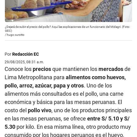
¿Dejará de subir el precio del pollo? Aquí las explicaciones de un funcionario del Midagri. (Foto:
GEC)
/
hugo curotto
Por
Redacción EC
29/08/2025, 08:31 a.m.
Conoce los
precios
que mantienen los
mercados
de
Lima Metropolitana para
alimentos como huevos,
pollo, arroz, azúcar, papa y otros
. Uno de los
alimentos más consultados es el pollo, una carne
económica y básica para las mesas peruanas. El
costo del
pollo vivo
, uno de los productos principales
en las mesas peruanas, se ofrece
entre S/ 5.10 y S/
5.30
por kilo. En esa misma línea, otro producto muy
consumido por los hogares peruanos es el huevo,