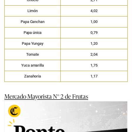
Limón
4,02
Papa Canchan
1,00
Papa única
0,79
Papa Yungay
1,20
Tomate
2,04
Yuca amarilla
1,75
Zanahoria
1,17
Mercado Mayorista N° 2 de Frutas