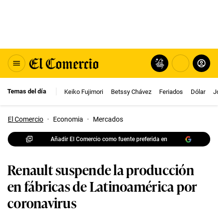
Temas del día
Keiko Fujimori
Betssy Chávez
Feriados
Dólar
J
El Comercio
·
Economia
·
Mercados
Añadir El Comercio como fuente preferida en
Renault suspende la producción
en fábricas de Latinoamérica por
coronavirus