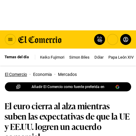
Temas del día
Keiko Fujimori
Simon Biles
Dólar
Papa León XIV
El Comercio
·
Economia
·
Mercados
Añadir El Comercio como fuente preferida en
El euro cierra al alza mientras
suben las expectativas de que la UE
y EE.UU. logren un acuerdo