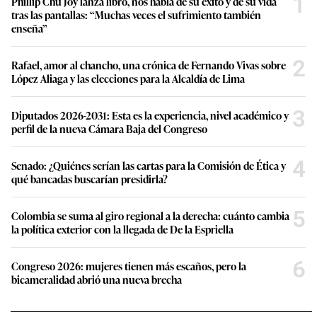
1
Phillip Chu Joy lanza libro, nos habla de su éxito y de su vida
tras las pantallas: “Muchas veces el sufrimiento también
enseña”
2
Rafael, amor al chancho, una crónica de Fernando Vivas sobre
López Aliaga y las elecciones para la Alcaldía de Lima
3
Diputados 2026-2031: Esta es la experiencia, nivel académico y
perfil de la nueva Cámara Baja del Congreso
4
Senado: ¿Quiénes serían las cartas para la Comisión de Ética y
qué bancadas buscarían presidirla?
5
Colombia se suma al giro regional a la derecha: cuánto cambia
la política exterior con la llegada de De la Espriella
6
Congreso 2026: mujeres tienen más escaños, pero la
bicameralidad abrió una nueva brecha