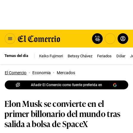
Temas del día
Keiko Fujimori
Betssy Chávez
Feriados
Dólar
J
El Comercio
·
Economia
·
Mercados
Añadir El Comercio como fuente preferida en
Elon Musk se convierte en el
primer billonario del mundo tras
salida a bolsa de SpaceX