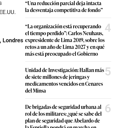
“Una reducción parcial deja intacta
s
la desventaja competitiva de fondo”
EE.UU.
4
“La organización está recuperando
el tiempo perdido”: Carlos Neuhaus,
expresidente de Lima 2019, sobre los
%, Londres
retos a un año de Lima 2027 y en qué
más está preocupado el Gobierno
5
Unidad de Investigación: Hallan más
de siete millones de jeringas y
medicamentos vencidos en Cenares
del Minsa
6
De brigadas de seguridad urbana al
rol de los militares: ¿qué se sabe del
plan de seguridad que Abelardo de
la Espriella pondrá en marcha en