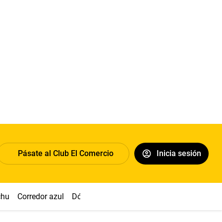
Pásate al Club El Comercio
Inicia sesión
chu
Corredor azul
Dólar
Congreso
Nasca
Acuña
Toled