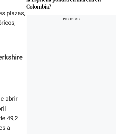
Colombia?
es plazas,
ricos,
erkshire
e abrir
ril
de 49,2
es a