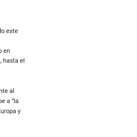
do este
o en
, hasta el
nte al
e a “la
Europa y