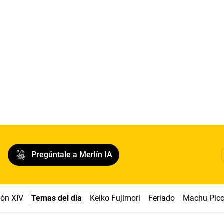
Pregúntale a Merlín IA
ón XIV
Temas del día
Keiko Fujimori
Feriado
Machu Pic