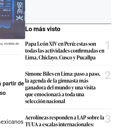
Lo más visto
1
Papa León XIV en Perú: estas son
s, niveles en
todas las actividades confirmadas en
Lima, Chiclayo, Cusco y Pucallpa
2
Simone Biles en Lima: paso a paso,
la agenda de la gimnasta más
 partir de
ganadora del mundo y una visita
aso
que emocionará a toda una
selección nacional
3
Aerolíneas responden a LAP sobre la
mexicanos
TUUA a escalas internacionales: