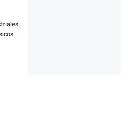
riales,
sicos.