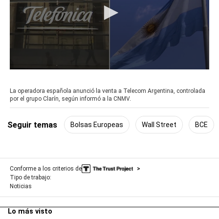
0
seconds
of
La operadora española anunció la venta a Telecom Argentina, controlada
52
por el grupo Clarín, según informó a la CNMV.
seconds
Seguir temas
Bolsas Europeas
Wall Street
BCE
Conforme a los criterios de
Tipo de trabajo:
Noticias
Lo más visto