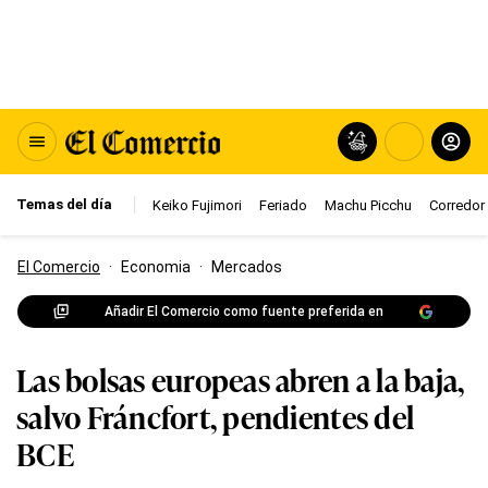
Temas del día
Keiko Fujimori
Feriado
Machu Picchu
Corredor 
El Comercio
·
Economia
·
Mercados
Añadir El Comercio como fuente preferida en
Las bolsas europeas abren a la baja,
salvo Fráncfort, pendientes del
BCE