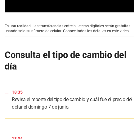
0
s
e
Es una realidad. Las transferencias entre billeteras digitales serán gratuitas
c
usando solo su número de celular. Conoce todos los detalles en este video.
o
n
d
s
Consulta el tipo de cambio del
o
f
día
1
m
i
n
u
t
18:35
e
,
Revisa el reporte del tipo de cambio y cuál fue el precio del
5
dólar el domingo 7 de junio.
9
s
e
c
o
n
d
18:34