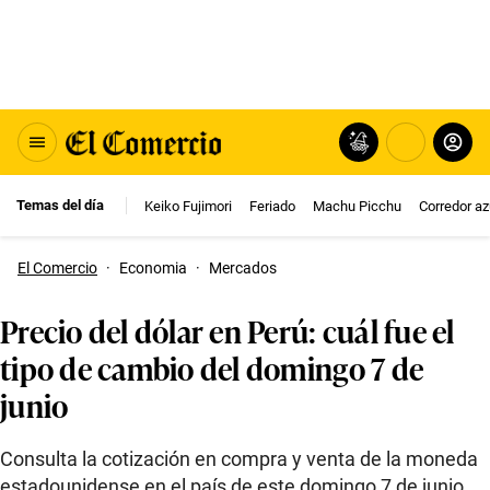
Temas del día
Keiko Fujimori
Feriado
Machu Picchu
Corredor az
El Comercio
·
Economia
·
Mercados
Precio del dólar en Perú: cuál fue el
tipo de cambio del domingo 7 de
junio
Consulta la cotización en compra y venta de la moneda
estadounidense en el país de este domingo 7 de junio