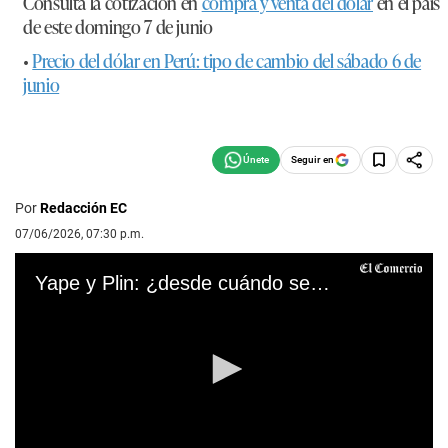
Consulta la cotización en
compra y venta del dólar
en el país
de este domingo 7 de junio
•
Precio del dólar en Perú: tipo de cambio del sábado 6 de
junio
Seguir en
Por
Redacción EC
07/06/2026, 07:30 p.m.
Yape y Plin: ¿desde cuándo se podrán hacer transferencias entre ambas billeteras?