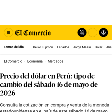
Temas del día
Keiko Fujimori
Feriados
Jorge Messi
Dólar
Ali
El Comercio
·
Economia
·
Mercados
Precio del dólar en Perú: tipo de
cambio del sábado 16 de mayo de
2026
Consulta la cotización en compra y venta de la moneda
estadounidense en el país de este sábado 16 de mayo.