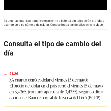
0
s
e
Es una realidad. Las transferencias entre billeteras digitales serán gratuitas
c
usando solo su número de celular. Conoce todos los detalles en este video.
o
n
d
s
Consulta el tipo de cambio del
o
f
día
1
m
i
n
u
t
21:26
e
¿A cuánto cerró el dólar el viernes 15 de mayo?
,
5
El precio del dólar en el país cerró el viernes 15 de mayo
9
en
3,4365
, (con una apertura de
3,4355
), según lo dio a
s
e
conocer el Banco Central de Reserva del Perú (BCRP).
c
o
n
d