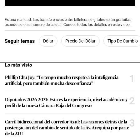
0
s
e
Es una realidad. Las transferencias entre billeteras digitales serán gratuitas
c
usando solo su número de celular. Conoce todos los detalles en este video.
o
n
d
Seguir temas
Dólar
Precio Del Dólar
Tipo De Cambio
s
o
f
1
m
Lo más visto
i
n
1
Phillip Chu Joy: “Le tengo mucho respeto a la inteligencia
u
artificial, pero también mucha desconfianza”
t
e
,
2
5
Diputados 2026-2031: Esta es la experiencia, nivel académico y
9
perfil de la nueva Cámara Baja del Congreso
s
e
c
3
Carril bidireccional del corredor Azul: Las razones detrás de la
o
postergación del cambio de sentido de la Av. Arequipa por parte
n
de la ATU
d
s