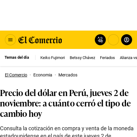
Temas del día
Keiko Fujimori
Betssy Chávez
Feriados
Alianza v
El Comercio
·
Economia
·
Mercados
Precio del dólar en Perú, jueves 2 de
noviembre: a cuánto cerró el tipo de
cambio hoy
Consulta la cotización en compra y venta de la moneda
estadounidense en el país de este jueves 2 de