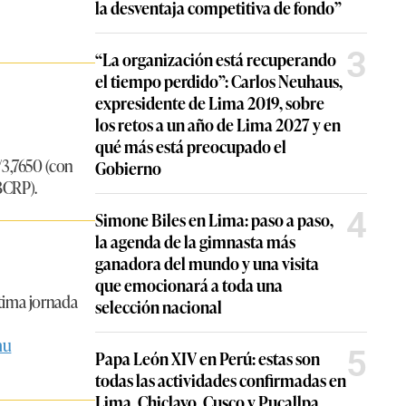
la desventaja competitiva de fondo”
3
“La organización está recuperando
el tiempo perdido”: Carlos Neuhaus,
expresidente de Lima 2019, sobre
los retos a un año de Lima 2027 y en
qué más está preocupado el
/3,7650 (con
Gobierno
BCRP).
4
Simone Biles en Lima: paso a paso,
la agenda de la gimnasta más
ganadora del mundo y una visita
que emocionará a toda una
ltima jornada
selección nacional
mu
5
Papa León XIV en Perú: estas son
todas las actividades confirmadas en
Lima, Chiclayo, Cusco y Pucallpa