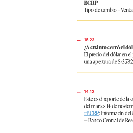
BCRP
Tipo de cambio – Venta
15:23
¿A cuánto cerró el dó
El precio del dólar en e
una apertura de S/3,782
14:12
Este es el reporte de l
del martes 14 de noviem
#BCRP
: Informacin del
— Banco Central de Rese