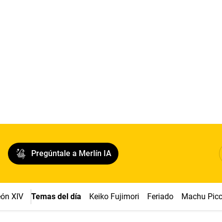
Pregúntale a Merlín IA
ón XIV
Temas del día
Keiko Fujimori
Feriado
Machu Pic