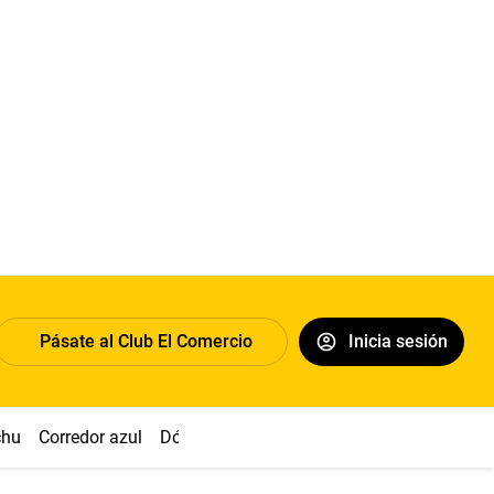
Pásate al Club El Comercio
Inicia sesión
chu
Corredor azul
Dólar
Congreso
Nasca
Acuña
Toled