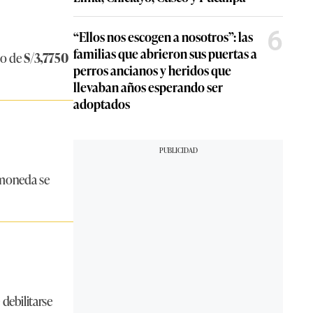
6
“Ellos nos escogen a nosotros”: las
familias que abrieron sus puertas a
mo de
S/3,7750
perros ancianos y heridos que
llevaban años esperando ser
adoptados
 moneda se
 debilitarse