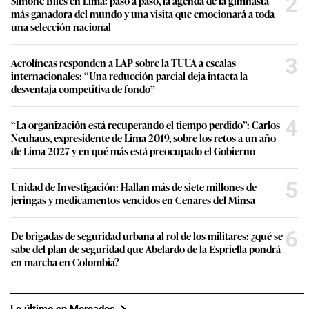
2
Simone Biles en Lima: paso a paso, la agenda de la gimnasta
c
o
más ganadora del mundo y una visita que emocionará a toda
n
una selección nacional
d
s
3
Aerolíneas responden a LAP sobre la TUUA a escalas
internacionales: “Una reducción parcial deja intacta la
desventaja competitiva de fondo”
4
“La organización está recuperando el tiempo perdido”: Carlos
Neuhaus, expresidente de Lima 2019, sobre los retos a un año
de Lima 2027 y en qué más está preocupado el Gobierno
5
Unidad de Investigación: Hallan más de siete millones de
jeringas y medicamentos vencidos en Cenares del Minsa
6
De brigadas de seguridad urbana al rol de los militares: ¿qué se
sabe del plan de seguridad que Abelardo de la Espriella pondrá
en marcha en Colombia?
Lo último en Mercados