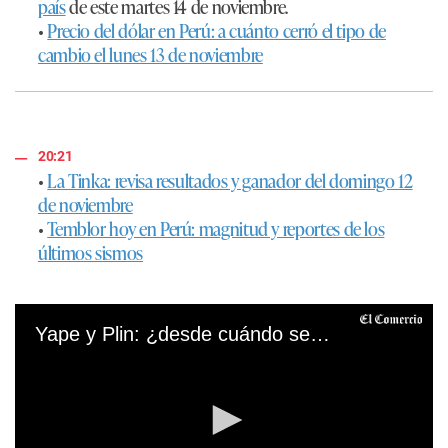
país
de este martes 14 de noviembre.
•
Precio del dólar en Perú: a cuánto cerró el tipo de
cambio el lunes 13 de noviembre
20:21
•
La Tinka: revisa resultados y ganador del domingo 12
de noviembre
•
Temblor hoy en Perú: magnitud y reportes de los
últimos sismos
Yape y Plin: ¿desde cuándo se podrán hacer transferencias entre ambas billeteras?