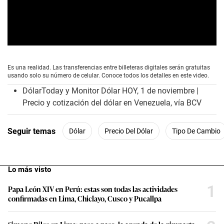
0
s
e
Es una realidad. Las transferencias entre billeteras digitales serán gratuitas
c
usando solo su número de celular. Conoce todos los detalles en este video.
o
n
DólarToday y Monitor Dólar HOY, 1 de noviembre |
d
Precio y cotización del dólar en Venezuela, vía BCV
s
o
f
1
Seguir temas
Dólar
Precio Del Dólar
Tipo De Cambio
m
i
n
u
t
Lo más visto
e
,
1
Papa León XIV en Perú: estas son todas las actividades
5
confirmadas en Lima, Chiclayo, Cusco y Pucallpa
9
s
e