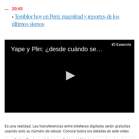
20:45
•
Temblor hoy en Perú: magnitud y reportes de los
últimos sismos
Yape y Plin: ¿desde cuándo se podrán hacer transferencias entre ambas billeteras?
0
s
e
Es una realidad. Las transferencias entre billeteras digitales serán gratuitas
c
usando solo su número de celular. Conoce todos los detalles en este video.
o