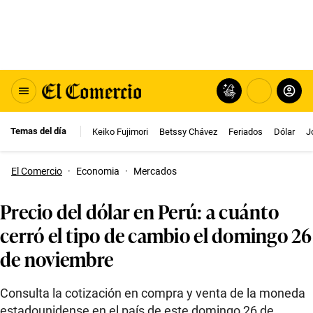
Temas del día
Keiko Fujimori
Betssy Chávez
Feriados
Dólar
J
El Comercio
·
Economia
·
Mercados
Precio del dólar en Perú: a cuánto
cerró el tipo de cambio el domingo 26
de noviembre
Consulta la cotización en compra y venta de la moneda
estadounidense en el país de este domingo 26 de