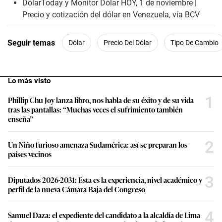
n
DólarToday y Monitor Dólar HOY, 1 de noviembre |
d
Precio y cotización del dólar en Venezuela, vía BCV
s
o
f
1
Seguir temas
Dólar
Precio Del Dólar
Tipo De Cambio
m
i
n
u
t
Lo más visto
e
,
1
Phillip Chu Joy lanza libro, nos habla de su éxito y de su vida
5
tras las pantallas: “Muchas veces el sufrimiento también
9
enseña”
s
e
c
2
o
Un Niño furioso amenaza Sudamérica: así se preparan los
n
países vecinos
d
s
3
Diputados 2026-2031: Esta es la experiencia, nivel académico y
perfil de la nueva Cámara Baja del Congreso
4
Samuel Daza: el expediente del candidato a la alcaldía de Lima