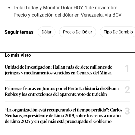
o
n
DólarToday y Monitor Dólar HOY, 1 de noviembre |
d
Precio y cotización del dólar en Venezuela, vía BCV
s
o
f
1
Seguir temas
Dólar
Precio Del Dólar
Tipo De Cambio
m
i
n
u
t
Lo más visto
e
,
1
Unidad de Investigación: Hallan más de siete millones de
5
jeringas y medicamentos vencidos en Cenares del Minsa
9
s
e
2
Primeras fisuras en Juntos por el Perú: La historia de Silvana
c
o
Robles y los entretelones del aparente voto de traición
n
d
s
3
“La organización está recuperando el tiempo perdido”: Carlos
Neuhaus, expresidente de Lima 2019, sobre los retos a un año
de Lima 2027 y en qué más está preocupado el Gobierno