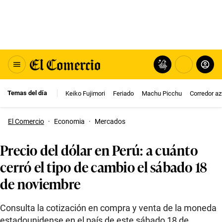
Temas del día
Keiko Fujimori
Feriado
Machu Picchu
Corredor az
El Comercio
·
Economia
·
Mercados
Precio del dólar en Perú: a cuánto
cerró el tipo de cambio el sábado 18
de noviembre
Consulta la cotización en compra y venta de la moneda
estadounidense en el país de este sábado 18 de