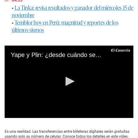
04:35
•
La Tinka: revisa resultados y ganador del miércoles 15 de
noviembre
•
Temblor hoy en Perú: magnitud y reportes de los
últimos sismos
Yape y Plin: ¿desde cuándo se podrán hacer transferencias entre ambas billeteras?
0
s
e
Es una realidad. Las transferencias entre billeteras digitales serán gratuitas
c
usando solo su número de celular. Conoce todos los detalles en este video.