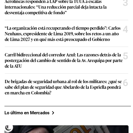
3
Aerolíneas responden a LAP sobre la TUUA a escalas
n
internacionales: “Una reducción parcial deja intacta la
d
s
desventaja competitiva de fondo”
4
“La organización está recuperando el tiempo perdido”: Carlos
Neuhaus, expresidente de Lima 2019, sobre los retos a un año
de Lima 2027 y en qué más está preocupado el Gobierno
5
Carril bidireccional del corredor Azul: Las razones detrás de la
postergación del cambio de sentido de la Av. Arequipa por parte
de la ATU
6
De brigadas de seguridad urbana al rol de los militares: ¿qué se
sabe del plan de seguridad que Abelardo de la Espriella pondrá
en marcha en Colombia?
Lo último en Mercados