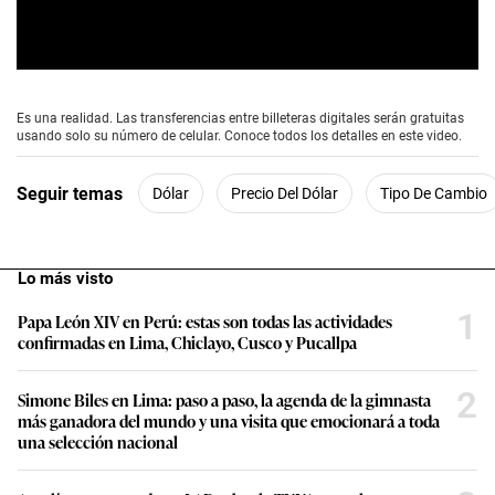
0
s
e
Es una realidad. Las transferencias entre billeteras digitales serán gratuitas
c
usando solo su número de celular. Conoce todos los detalles en este video.
o
n
d
Seguir temas
Dólar
Precio Del Dólar
Tipo De Cambio
s
o
f
1
m
Lo más visto
i
n
1
Papa León XIV en Perú: estas son todas las actividades
u
confirmadas en Lima, Chiclayo, Cusco y Pucallpa
t
e
,
2
5
Simone Biles en Lima: paso a paso, la agenda de la gimnasta
9
más ganadora del mundo y una visita que emocionará a toda
s
una selección nacional
e
c
o