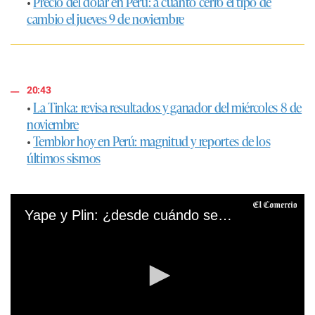
•
Precio del dólar en Perú: a cuánto cerró el tipo de
cambio el jueves 9 de noviembre
20:43
•
La Tinka: revisa resultados y ganador del miércoles 8 de
noviembre
•
Temblor hoy en Perú: magnitud y reportes de los
últimos sismos
Yape y Plin: ¿desde cuándo se podrán hacer transferencias entre ambas billeteras?