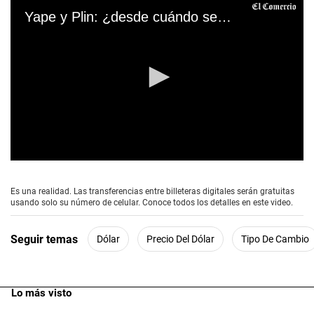
Yape y Plin: ¿desde cuándo se podrán hacer transferencias entre ambas billeteras?
0
s
e
Es una realidad. Las transferencias entre billeteras digitales serán gratuitas
c
usando solo su número de celular. Conoce todos los detalles en este video.
o
n
d
Seguir temas
Dólar
Precio Del Dólar
Tipo De Cambio
s
o
f
1
m
Lo más visto
i
n