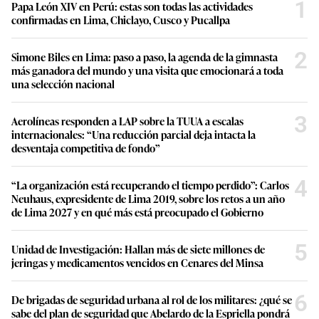
1
Papa León XIV en Perú: estas son todas las actividades
u
confirmadas en Lima, Chiclayo, Cusco y Pucallpa
t
e
,
2
5
Simone Biles en Lima: paso a paso, la agenda de la gimnasta
9
más ganadora del mundo y una visita que emocionará a toda
s
una selección nacional
e
c
o
3
Aerolíneas responden a LAP sobre la TUUA a escalas
n
internacionales: “Una reducción parcial deja intacta la
d
s
desventaja competitiva de fondo”
4
“La organización está recuperando el tiempo perdido”: Carlos
Neuhaus, expresidente de Lima 2019, sobre los retos a un año
de Lima 2027 y en qué más está preocupado el Gobierno
5
Unidad de Investigación: Hallan más de siete millones de
jeringas y medicamentos vencidos en Cenares del Minsa
6
De brigadas de seguridad urbana al rol de los militares: ¿qué se
sabe del plan de seguridad que Abelardo de la Espriella pondrá