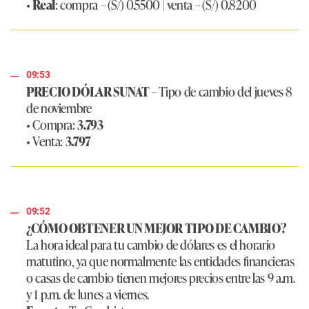
•
Real
: compra – (S/) 0.5500 | venta – (S/) 0.8200
09:53
PRECIO DÓLAR SUNAT
– Tipo de cambio del jueves 8
de noviembre
• Compra:
3.793
• Venta:
3.797
09:52
¿CÓMO OBTENER UN MEJOR TIPO DE CAMBIO?
La hora ideal para tu cambio de dólares es el horario
matutino, ya que normalmente las entidades financieras
o casas de cambio tienen mejores precios entre las 9 a.m.
y 1 p.m. de lunes a viernes.