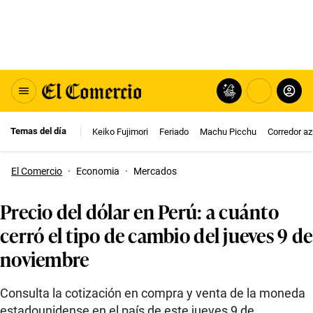
Temas del día
Keiko Fujimori
Feriado
Machu Picchu
Corredor az
El Comercio
·
Economia
·
Mercados
Precio del dólar en Perú: a cuánto
cerró el tipo de cambio del jueves 9 de
noviembre
Consulta la cotización en compra y venta de la moneda
estadounidense en el país de este jueves 9 de