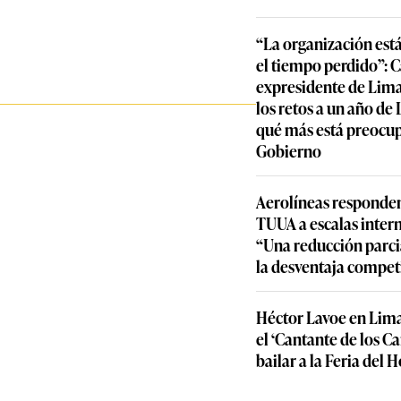
“La organización est
el tiempo perdido”: 
expresidente de Lima
los retos a un año de
qué más está preocu
Gobierno
Aerolíneas responden
TUUA a escalas inter
“Una reducción parcia
la desventaja compet
Héctor Lavoe en Lima
el ‘Cantante de los C
bailar a la Feria del