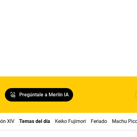
Pregúntale a Merlín IA
ón XIV
Temas del día
Keiko Fujimori
Feriado
Machu Pic