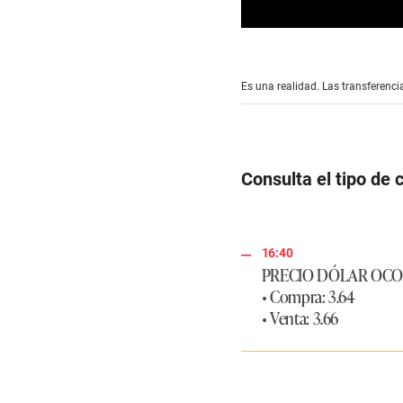
0
s
e
c
Es una realidad. Las transferencia
o
n
d
s
o
f
Consulta el tipo de 
1
m
i
n
u
t
16:40
e
PRECIO DÓLAR OC
,
• Compra: 3.64
5
9
• Venta: 3.66
s
e
c
o
n
d