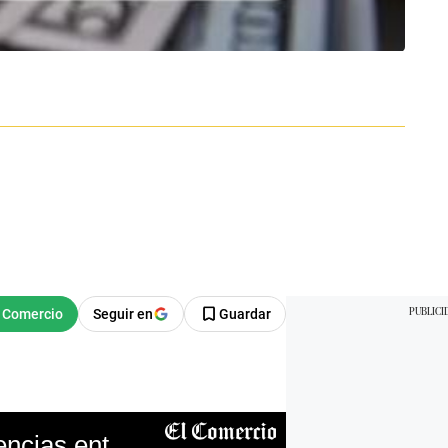
Seguir en
Guardar
Yape y Plin: ¿desde cuándo se podrán hacer transferencias entre ambas billeteras?