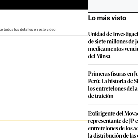
Lo más visto
e todos los detalles en este video.
Unidad de Investigac
de siete millones de j
medicamentos vencid
del Minsa
Primeras fisuras en J
Perú: La historia de S
los entretelones del 
de traición
Exdirigente del Movad
representante de JP e
entretelones de los a
la distribución de la