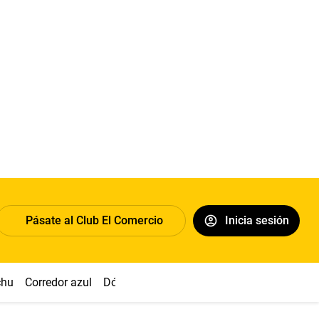
Pásate al Club El Comercio
Inicia sesión
chu
Corredor azul
Dólar
Congreso
Nasca
Acuña
Toled