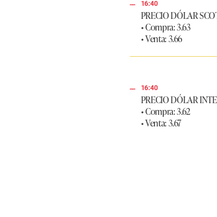
s
16:40
V
PRECIO DÓLAR SCO
o
• Compra: 3.63
l
u
• Venta: 3.66
m
e
9
0
%
16:40
PRECIO DÓLAR INT
• Compra: 3.62
• Venta: 3.67