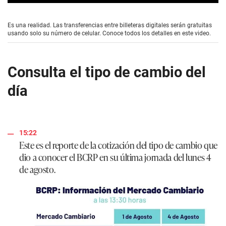
0
s
e
Es una realidad. Las transferencias entre billeteras digitales serán gratuitas
c
usando solo su número de celular. Conoce todos los detalles en este video.
o
n
d
s
Consulta el tipo de cambio del
o
f
día
1
m
i
n
u
t
15:22
e
Este es el reporte de la cotización del tipo de cambio que
,
5
dio a conocer el BCRP en su última jornada del lunes 4
9
de agosto.
s
e
c
o
n
d
s