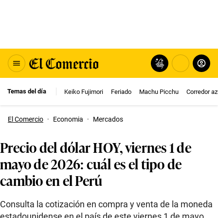
Temas del día
Keiko Fujimori
Feriado
Machu Picchu
Corredor az
El Comercio
·
Economia
·
Mercados
Precio del dólar HOY, viernes 1 de
mayo de 2026: cuál es el tipo de
cambio en el Perú
Consulta la cotización en compra y venta de la moneda
estadounidense en el país de este viernes 1 de mayo.