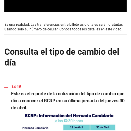
0
s
e
Es una realidad. Las transferencias entre billeteras digitales serán gratuitas
c
usando solo su número de celular. Conoce todos los detalles en este video.
o
n
d
s
Consulta el tipo de cambio del
o
f
día
1
m
i
n
u
t
14:15
e
,
Este es el reporte de la cotización del tipo de cambio que
5
dio a conocer el BCRP en su última jornada del jueves 30
9
s
de abril.
e
c
o
n
d