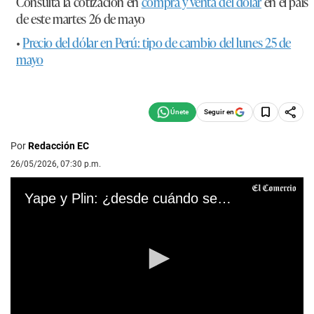
Consulta la cotización en
compra y venta del dólar
en el país
de este
martes 26 de mayo
•
Precio del dólar en Perú: tipo de cambio del lunes 25 de
mayo
Seguir en
Por
Redacción EC
26/05/2026, 07:30 p.m.
Yape y Plin: ¿desde cuándo se podrán hacer transferencias entre ambas billeteras?