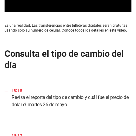
0
s
e
Es una realidad. Las transferencias entre billeteras digitales serán gratuitas
c
usando solo su número de celular. Conoce todos los detalles en este video.
o
n
d
s
Consulta el tipo de cambio del
o
f
día
1
m
i
n
u
t
18:18
e
,
Revisa el reporte del tipo de cambio y cuál fue el precio del
5
dólar el martes 26 de mayo.
9
s
e
c
o
n
d
18:17