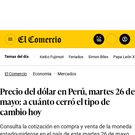
Temas del día
Keiko Fujimori
Feriados
Simon Biles
Papa León X
El Comercio
·
Economia
·
Mercados
Precio del dólar en Perú, martes 26 de
mayo: a cuánto cerró el tipo de
cambio hoy
Consulta la cotización en compra y venta de la moneda
estadounidense en el país de este martes 26 de mayo.