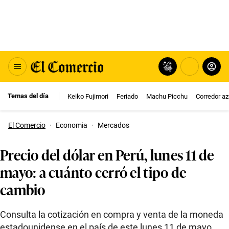
Temas del día
Keiko Fujimori
Feriado
Machu Picchu
Corredor az
El Comercio
·
Economia
·
Mercados
Precio del dólar en Perú, lunes 11 de
mayo: a cuánto cerró el tipo de
cambio
Consulta la cotización en compra y venta de la moneda
estadounidense en el país de este lunes 11 de mayo.