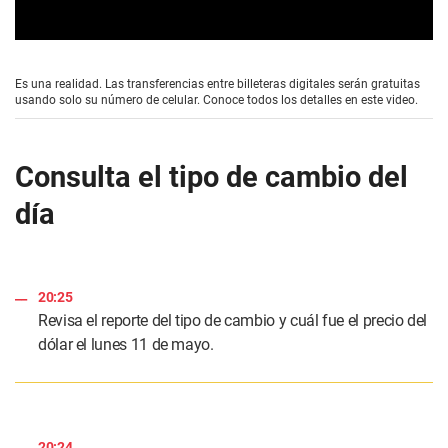
0
s
e
Es una realidad. Las transferencias entre billeteras digitales serán gratuitas
c
usando solo su número de celular. Conoce todos los detalles en este video.
o
n
d
s
Consulta el tipo de cambio del
o
f
día
1
m
i
n
u
t
20:25
e
,
Revisa el reporte del tipo de cambio y cuál fue el precio del
5
dólar el lunes 11 de mayo.
9
s
e
c
o
n
d
20:24