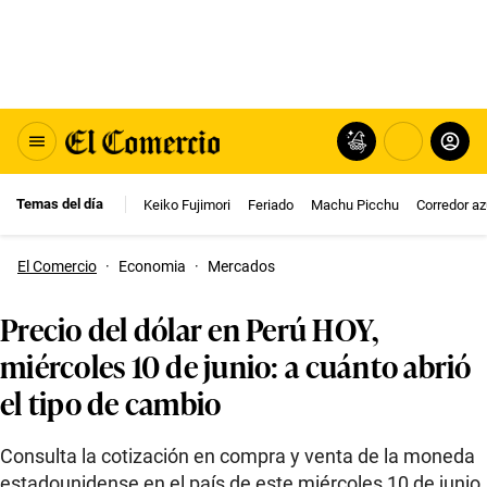
Temas del día
Keiko Fujimori
Feriado
Machu Picchu
Corredor az
El Comercio
·
Economia
·
Mercados
Precio del dólar en Perú HOY,
miércoles 10 de junio: a cuánto abrió
el tipo de cambio
Consulta la cotización en compra y venta de la moneda
estadounidense en el país de este miércoles 10 de junio