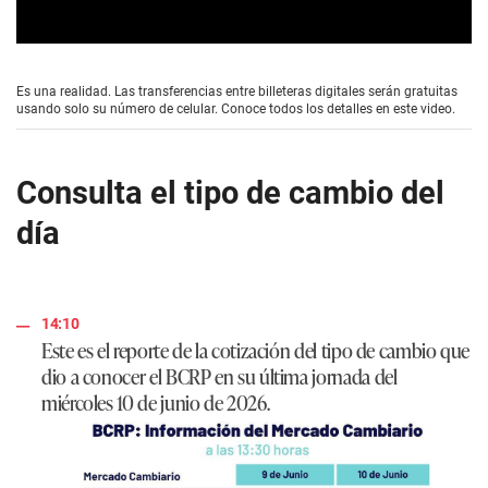
0
s
e
Es una realidad. Las transferencias entre billeteras digitales serán gratuitas
c
usando solo su número de celular. Conoce todos los detalles en este video.
o
n
d
s
Consulta el tipo de cambio del
o
f
día
1
m
i
n
u
t
14:10
e
Este es el reporte de la cotización del tipo de cambio que
,
5
dio a conocer el BCRP en su última jornada del
9
miércoles 10 de junio de 2026.
s
e
c
o
n
d