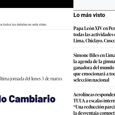
Lo más visto
e todos los detalles en este video.
Papa León XIV en Per
todas las actividades
Lima, Chiclayo, Cusc
Simone Biles en Lima
la agenda de la gimn
ganadora del mundo y
que emocionará a to
última jornada del lunes 3 de marzo.
selección nacional
Aerolíneas responden
TUUA a escalas inter
“Una reducción parcia
la desventaja compet