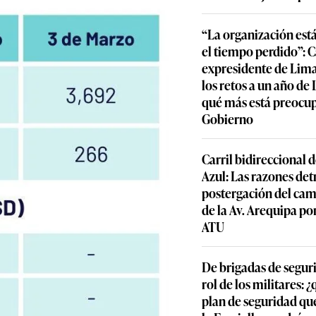
“La organización est
el tiempo perdido”: 
expresidente de Lima
los retos a un año de
qué más está preocu
Gobierno
Carril bidireccional 
Azul: Las razones detr
postergación del cam
de la Av. Arequipa por
ATU
De brigadas de segur
rol de los militares: 
plan de seguridad qu