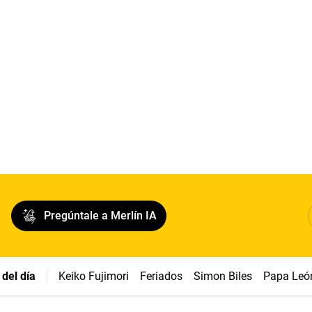
Pregúntale a Merlín IA
del día
Keiko Fujimori
Feriados
Simon Biles
Papa Leó