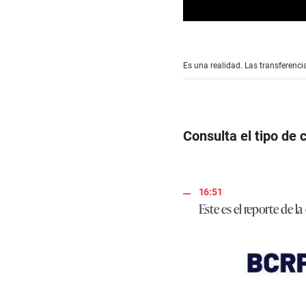
0
s
e
c
Es una realidad. Las transferencia
o
n
d
s
o
f
Consulta el tipo de 
1
m
i
n
u
t
16:51
e
Este es el reporte de 
,
5
9
s
e
c
o
n
d