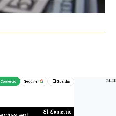
Seguir en
Guardar
Yape y Plin: ¿desde cuándo se podrán hacer transferencias entre ambas billeteras?