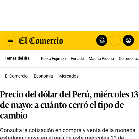
Temas del día
Keiko Fujimori
Feriado
Machu Picchu
Corredor az
El Comercio
·
Economia
·
Mercados
Precio del dólar del Perú, miércoles 13
de mayo: a cuánto cerró el tipo de
cambio
Consulta la cotización en compra y venta de la moneda
estadounidense en el país de este miércoles 13 de