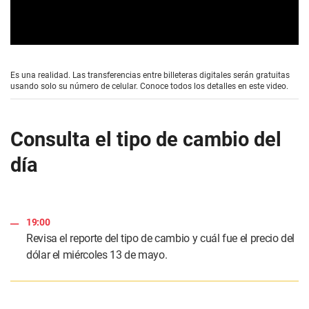
0
s
e
Es una realidad. Las transferencias entre billeteras digitales serán gratuitas
c
usando solo su número de celular. Conoce todos los detalles en este video.
o
n
d
s
Consulta el tipo de cambio del
o
f
día
1
m
i
n
u
t
19:00
e
,
Revisa el reporte del tipo de cambio y cuál fue el precio del
5
dólar el miércoles 13 de mayo.
9
s
e
c
o