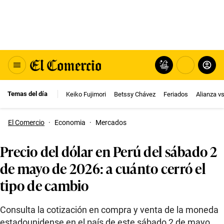
Temas del día
Keiko Fujimori
Betssy Chávez
Feriados
Alianza v
El Comercio
·
Economia
·
Mercados
Precio del dólar en Perú del sábado 2
de mayo de 2026: a cuánto cerró el
tipo de cambio
Consulta la cotización en compra y venta de la moneda
estadounidense en el país de este sábado 2 de mayo.