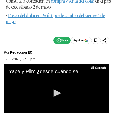
Consulta la cotización en
compra y venta del dólar
en el país
de este sábado 2 de mayo
•
Precio del dólar en Perú: tipo de cambio del viernes 1 de
mayo
Seguir en
Por
Redacción EC
02/05/2026, 06:03 p.m.
Yape y Plin: ¿desde cuándo se podrán hacer transferencias entre ambas billeteras?