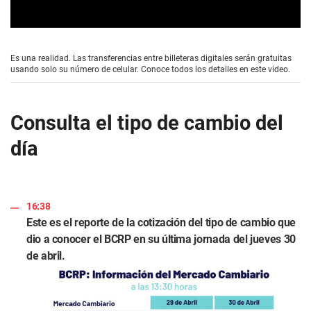
0
s
e
Es una realidad. Las transferencias entre billeteras digitales serán gratuitas
c
usando solo su número de celular. Conoce todos los detalles en este video.
o
n
d
s
Consulta el tipo de cambio del
o
f
día
1
m
i
n
u
t
16:38
e
,
Este es el reporte de la cotización del tipo de cambio que
5
dio a conocer el BCRP en su última jornada del jueves 30
9
s
de abril.
e
c
o
n
d