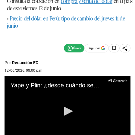
Consulta la cotización en
compra y venta del dólar
en el país
de este viernes 12 de junio
•
Precio del dólar en Perú: tipo de cambio del jueves 11 de
junio
Seguir en
Por
Redacción EC
12/06/2026, 08:00 p.m.
Yape y Plin: ¿desde cuándo se podrán hacer transferencias entre ambas billeteras?