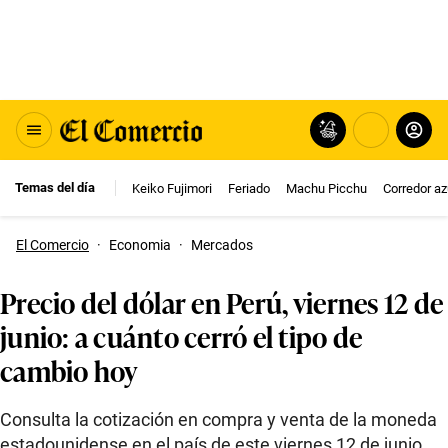
Temas del día
Keiko Fujimori
Feriado
Machu Picchu
Corredor az
El Comercio
·
Economia
·
Mercados
Precio del dólar en Perú, viernes 12 de
junio: a cuánto cerró el tipo de
cambio hoy
Consulta la cotización en compra y venta de la moneda
estadounidense en el país de este viernes 12 de junio