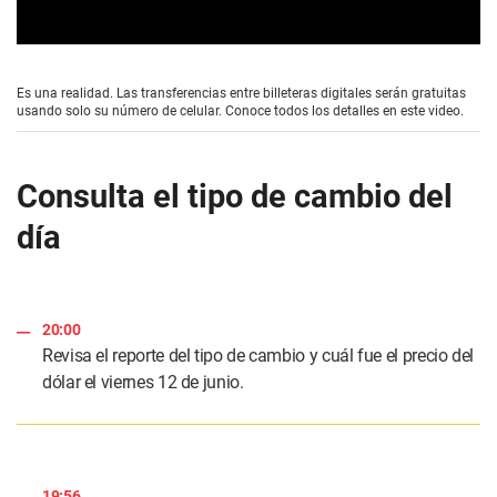
0
s
e
Es una realidad. Las transferencias entre billeteras digitales serán gratuitas
c
usando solo su número de celular. Conoce todos los detalles en este video.
o
n
d
s
Consulta el tipo de cambio del
o
f
día
1
m
i
n
u
t
20:00
e
,
Revisa el reporte del tipo de cambio y cuál fue el precio del
5
dólar el viernes 12 de junio.
9
s
e
c
o
n
d
19:56