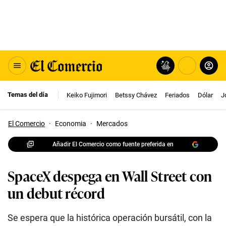
Temas del día
Keiko Fujimori
Betssy Chávez
Feriados
Dólar
J
El Comercio
·
Economia
·
Mercados
Añadir El Comercio como fuente preferida en
SpaceX despega en Wall Street con
un debut récord
Se espera que la histórica operación bursátil, con la