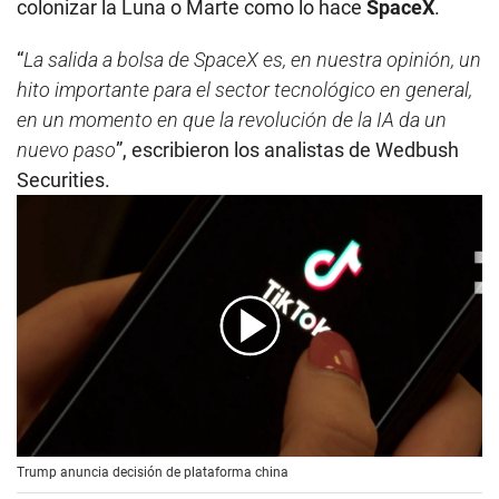
colonizar la Luna o Marte como lo hace
SpaceX
.
“
La salida a bolsa de SpaceX es, en nuestra opinión, un
hito importante para el sector tecnológico en general,
en un momento en que la revolución de la IA da un
nuevo paso
”, escribieron los analistas de Wedbush
Securities.
00:00
/
00:56
Trump anuncia decisión de plataforma china