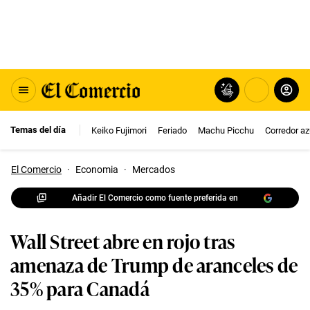
Temas del día
Keiko Fujimori
Feriado
Machu Picchu
Corredor az
El Comercio
·
Economia
·
Mercados
Añadir El Comercio como fuente preferida en
Wall Street abre en rojo tras
amenaza de Trump de aranceles de
35% para Canadá