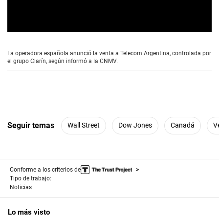
0
s
e
La operadora española anunció la venta a Telecom Argentina, controlada por
c
el grupo Clarín, según informó a la CNMV.
o
n
d
s
o
f
5
2
Seguir temas
Wall Street
Dow Jones
Canadá
V
s
e
c
o
n
d
Conforme a los criterios de
s
Tipo de trabajo:
Noticias
Lo más visto