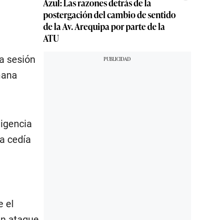
Azul: Las razones detrás de la
postergación del cambio de sentido
de la Av. Arequipa por parte de la
ATU
a sesión
mana
ligencia
ia cedía
e el
un ataque