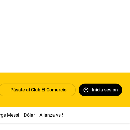
Pásate al Club El Comercio
Inicia sesión
rge Messi
Dólar
Alianza vs Sport Boys
Papa León XIV
Co