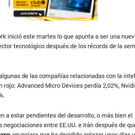
rk inició este martes lo que apunta a ser una nuev
sector tecnológico después de los récords de la se
n algunas de las compañías relacionadas con la inte
n en rojo: Advanced Micro Devices perdía 2,02%, Nvid
%.
n a estar pendientes del desarrollo, o más bien el
s negociaciones entre EE.UU. e Irán después de qu
rump
anunciara que ha decidido aplazar unos días 