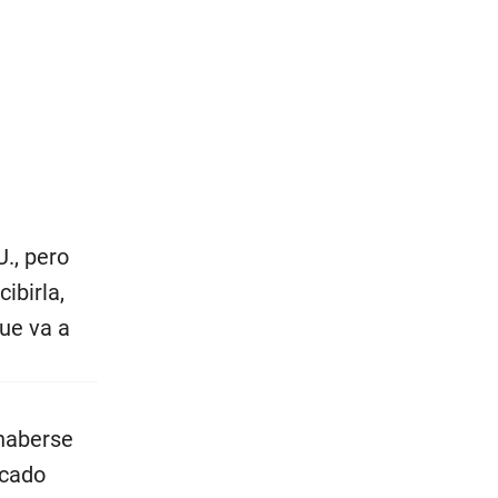
U., pero
ibirla,
ue va a
 haberse
rcado