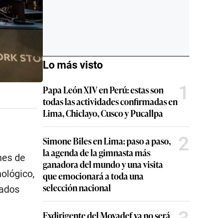
Lo más visto
1
Papa León XIV en Perú: estas son
todas las actividades confirmadas en
Lima, Chiclayo, Cusco y Pucallpa
2
Simone Biles en Lima: paso a paso,
la agenda de la gimnasta más
nes de
ganadora del mundo y una visita
nológico,
que emocionará a toda una
selección nacional
tados
Exdirigente del Movadef ya no será