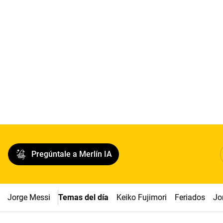
Pregúntale a Merlín IA
Jorge Messi
Temas del día
Keiko Fujimori
Feriados
Jo