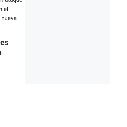
n el
r nueva
les
a