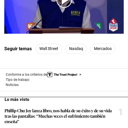
00:00
/
07:34
Seguir temas
Wall Street
Nasdaq
Mercados
Conforme a los criterios de
Tipo de trabajo:
Noticias
Lo más visto
1
Phillip Chu Joy lanza libro, nos habla de su éxito y de su vida
tras las pantallas: “Muchas veces el sufrimiento también
enseña”