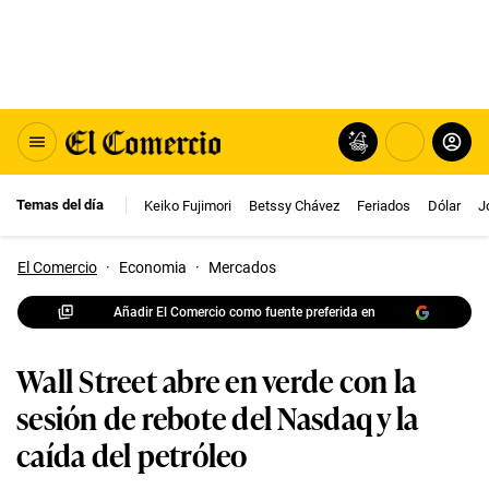
Temas del día
Keiko Fujimori
Betssy Chávez
Feriados
Dólar
J
El Comercio
·
Economia
·
Mercados
Añadir El Comercio como fuente preferida en
Wall Street abre en verde con la
sesión de rebote del Nasdaq y la
caída del petróleo