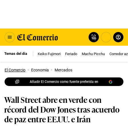
Temas del día
Keiko Fujimori
Feriado
Machu Picchu
Corredor az
El Comercio
·
Economia
·
Mercados
Añadir El Comercio como fuente preferida en
Wall Street abre en verde con
récord del Dow Jones tras acuerdo
de paz entre EE.UU. e Irán