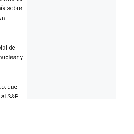
nía sobre
an
ial de
nuclear y
co, que
 al S&P