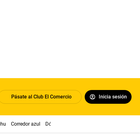
Pásate al Club El Comercio
Inicia sesión
chu
Corredor azul
Dólar
Congreso
Nasca
Acuña
Toled