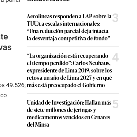
3
Aerolíneas responden a LAP sobre la
TUUA a escalas internacionales:
“Una reducción parcial deja intacta
ste
la desventaja competitiva de fondo”
ivas
4
“La organización está recuperando
el tiempo perdido”: Carlos Neuhaus,
expresidente de Lima 2019, sobre los
retos a un año de Lima 2027 y en qué
más está preocupado el Gobierno
os 49.526;
ico
5
Unidad de Investigación: Hallan más
de siete millones de jeringas y
medicamentos vencidos en Cenares
del Minsa