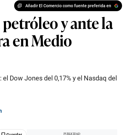
Añadir El Comercio como fuente preferida en
 petróleo y ante la
rra en Medio
: el Dow Jones del 0,17% y el Nasdaq del
n
Guardar