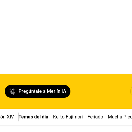
Pregúntale a Merlín IA
ón XIV
Temas del día
Keiko Fujimori
Feriado
Machu Pic