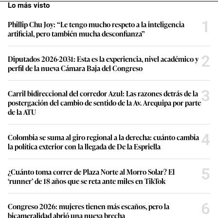
Lo más visto
1
Phillip Chu Joy: “Le tengo mucho respeto a la inteligencia
artificial, pero también mucha desconfianza”
2
Diputados 2026-2031: Esta es la experiencia, nivel académico y
perfil de la nueva Cámara Baja del Congreso
3
Carril bidireccional del corredor Azul: Las razones detrás de la
postergación del cambio de sentido de la Av. Arequipa por parte
de la ATU
4
Colombia se suma al giro regional a la derecha: cuánto cambia
la política exterior con la llegada de De la Espriella
5
¿Cuánto toma correr de Plaza Norte al Morro Solar? El
‘runner’ de 18 años que se reta ante miles en TikTok
6
Congreso 2026: mujeres tienen más escaños, pero la
bicameralidad abrió una nueva brecha