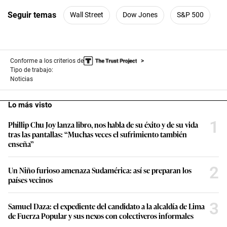
Seguir temas
Wall Street
Dow Jones
S&P 500
Conforme a los criterios de
Tipo de trabajo:
Noticias
Lo más visto
1
Phillip Chu Joy lanza libro, nos habla de su éxito y de su vida
tras las pantallas: “Muchas veces el sufrimiento también
enseña”
2
Un Niño furioso amenaza Sudamérica: así se preparan los
países vecinos
3
Samuel Daza: el expediente del candidato a la alcaldía de Lima
de Fuerza Popular y sus nexos con colectiveros informales