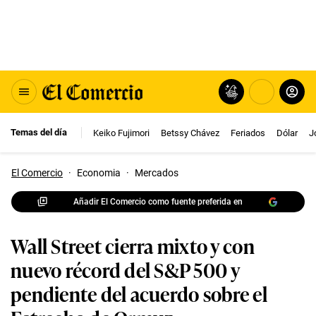
Temas del día
Keiko Fujimori
Betssy Chávez
Feriados
Dólar
J
El Comercio
·
Economia
·
Mercados
Añadir El Comercio como fuente preferida en
Wall Street cierra mixto y con
nuevo récord del S&P 500 y
pendiente del acuerdo sobre el