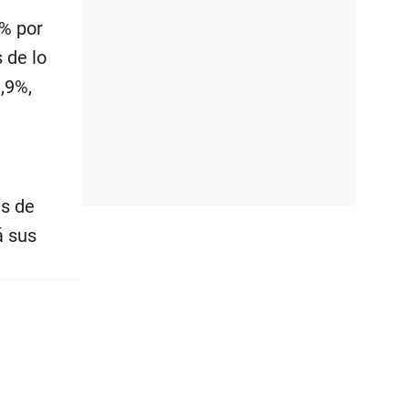
5% por
 de lo
,9%,
es de
á sus