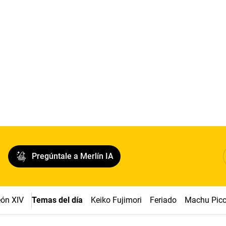
Pregúntale a Merlín IA
ón XIV
Temas del día
Keiko Fujimori
Feriado
Machu Pic