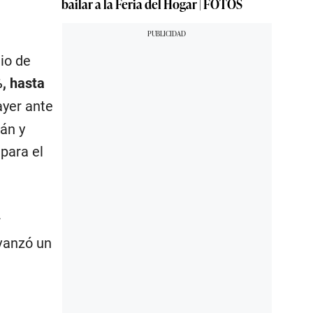
bailar a la Feria del Hogar | FOTOS
io de
, hasta
ayer ante
án y
para el
r
avanzó un