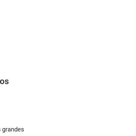
ios
s grandes