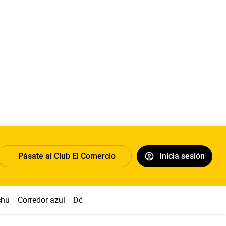
Pásate al Club El Comercio
Inicia sesión
chu
Corredor azul
Dólar
Congreso
Nasca
Acuña
Toled