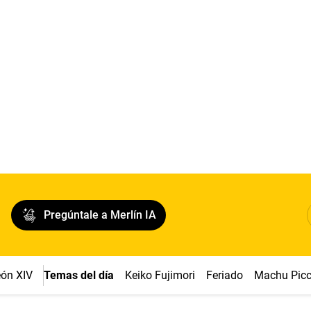
Pregúntale a Merlín IA
ón XIV
Temas del día
Keiko Fujimori
Feriado
Machu Pic