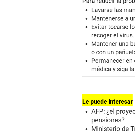
Para reducir la pro
Lavarse las man
Mantenerse a un
Evitar tocarse l
recoger el virus.
Mantener una bue
o con un pañuel
Permanecer en ca
médica y siga la
Le puede interesar
AFP: ¿el proye
pensiones?
Ministerio de T