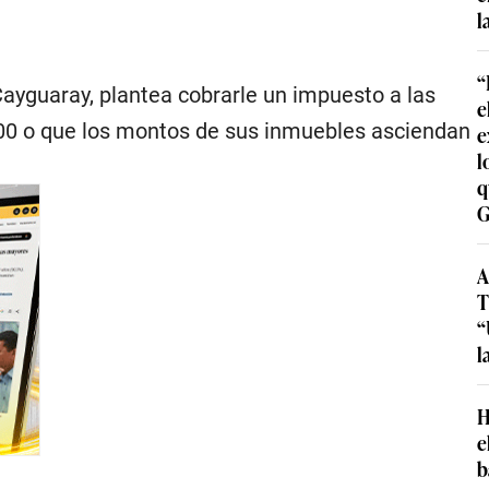
l
“
Cayguaray, plantea cobrarle un impuesto a las
e
000 o que los montos de sus inmuebles asciendan
e
l
q
G
A
T
“
l
H
e
b