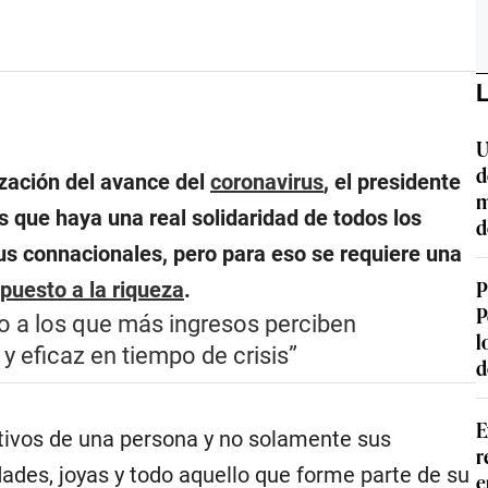
L
U
d
lización del avance del
coronavirus
, el presidente
m
s que haya una real solidaridad de todos los
d
s connacionales, pero para eso se requiere una
P
puesto a la riqueza
.
P
o a los que más ingresos perciben
l
 eficaz en tiempo de crisis”
d
E
ctivos de una persona y no solamente sus
r
dades, joyas y todo aquello que forme parte de su
e