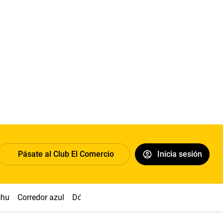
Pásate al Club El Comercio
Inicia sesión
chu
Corredor azul
Dólar
Congreso
Nasca
Acuña
Toled