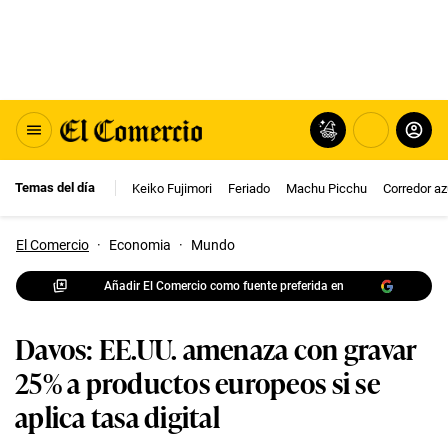
Temas del día
Keiko Fujimori
Feriado
Machu Picchu
Corredor az
El Comercio
·
Economia
·
Mundo
Añadir El Comercio como fuente preferida en
Davos: EE.UU. amenaza con gravar
25% a productos europeos si se
aplica tasa digital