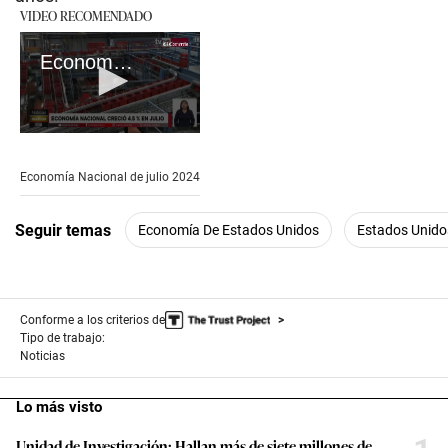
VIDEO RECOMENDADO
Economía Nacional de julio 2024
0
seconds
of
Economía Nacional de julio 2024
39
seconds
Seguir temas
Economía De Estados Unidos
Estados Unido
Conforme a los criterios de
Tipo de trabajo:
Noticias
Lo más visto
Unidad de Investigación: Hallan más de siete millones de