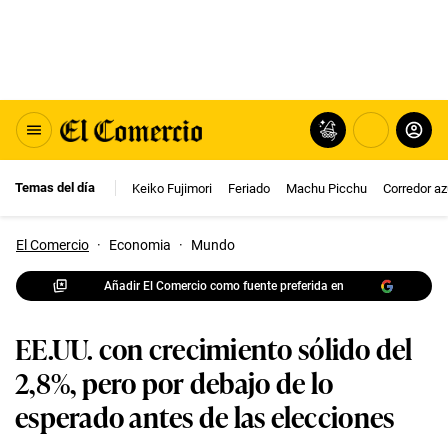
Temas del día
Keiko Fujimori
Feriado
Machu Picchu
Corredor az
El Comercio
·
Economia
·
Mundo
Añadir El Comercio como fuente preferida en
EE.UU. con crecimiento sólido del
2,8%, pero por debajo de lo
esperado antes de las elecciones