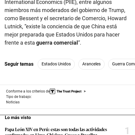
International Economics (PIIE), entre algunos
miembros más moderados del gobierno de Trump,
como Bessent y el secretario de Comercio, Howard
Lutnick, “existe la conciencia de que China está
mejor preparada que Estados Unidos para hacer
frente a esta
guerra
comercial
“.
Seguir temas
Estados Unidos
Aranceles
Guerra Come
Conforme a los criterios de
Tipo de trabajo:
Noticias
Lo más visto
1
Papa León XIV en Perú: estas son todas las actividades
confirmadas en Lima, Chiclayo, Cusco y Pucallpa