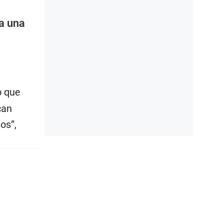
a una
o que
can
os”,