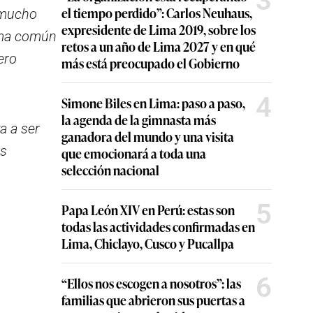
3
el tiempo perdido”: Carlos Neuhaus,
 mucho
expresidente de Lima 2019, sobre los
ema común
retos a un año de Lima 2027 y en qué
ero
más está preocupado el Gobierno
4
Simone Biles en Lima: paso a paso,
la agenda de la gimnasta más
a a ser
ganadora del mundo y una visita
as
que emocionará a toda una
selección nacional
5
Papa León XIV en Perú: estas son
todas las actividades confirmadas en
Lima, Chiclayo, Cusco y Pucallpa
6
“Ellos nos escogen a nosotros”: las
familias que abrieron sus puertas a