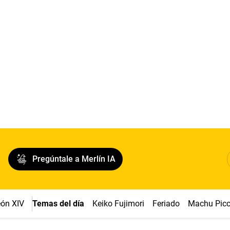
Pregúntale a Merlín IA
ón XIV
Temas del día
Keiko Fujimori
Feriado
Machu Pic