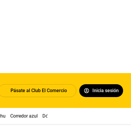
Pásate al Club El Comercio
Inicia sesión
chu
Corredor azul
Dólar
Congreso
Nasca
Acuña
Toled