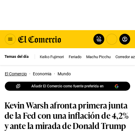
Temas del día
Keiko Fujimori
Feriado
Machu Picchu
Corredor az
El Comercio
·
Economia
·
Mundo
Añadir El Comercio como fuente preferida en
Kevin Warsh afronta primera junta
de la Fed con una inflación de 4,2%
y ante la mirada de Donald Trump