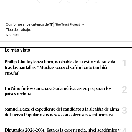
i
n
u
t
e
Conforme a los criterios de
s
Tipo de trabajo:
,
4
Noticias
6
s
e
Lo más visto
c
o
1
Phillip Chu Joy lanza libro, nos habla de su éxito y de su vida
n
tras las pantallas: “Muchas veces el sufrimiento también
d
enseña”
s
2
Un Niño furioso amenaza Sudamérica: así se preparan los
países vecinos
3
Samuel Daza: el expediente del candidato a la alcaldía de Lima
de Fuerza Popular y sus nexos con colectiveros informales
4
Diputados 2026-2031: Esta es la experiencia, nivel académico y