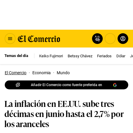
Temas del día
Keiko Fujimori
Betssy Chávez
Feriados
Dólar
J
El Comercio
·
Economia
·
Mundo
Añadir El Comercio como fuente preferida en
La inflación en EE.UU. sube tres
décimas en junio hasta el 2,7% por
los aranceles