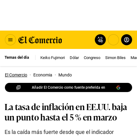
Temas del día
Keiko Fujimori
Dólar
Congreso
Simon Biles
Mac
El Comercio
·
Economia
·
Mundo
Añadir El Comercio como fuente preferida en
La tasa de inflación en EE.UU. baja
un punto hasta el 5 % en marzo
Es la caída más fuerte desde que el indicador